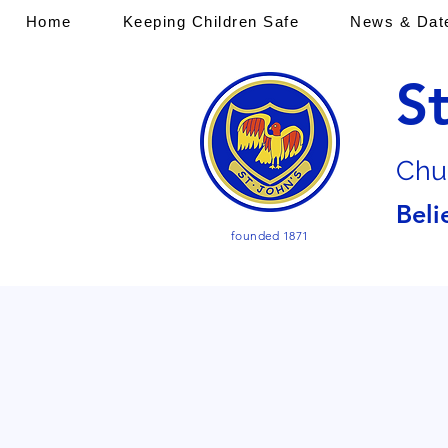
Home
Keeping Children Safe
News & Dat
S
Chu
Beli
founded 1871