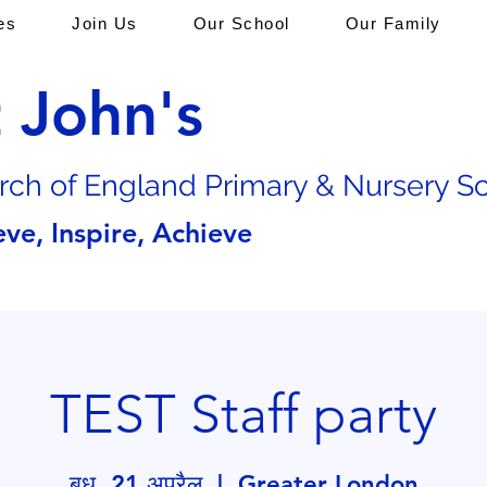
es
Join Us
Our School
Our Family
t John's
rch of En
gland Primary & Nursery S
eve, Inspire, Achieve
TEST Staff party
बुध, 21 अप्रैल
  |  
Greater London