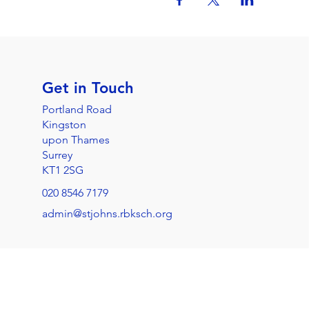
Get in Touch
Portland Road
Kingston
upon Thames
Surrey
KT1 2SG
020 8546 7179
admin@stjohns.rbksch.org