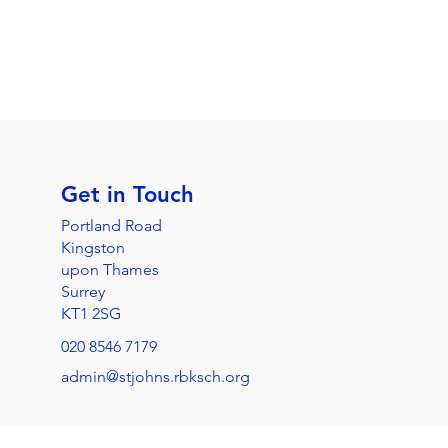
Get in Touch
Portland Road
Kingston
upon Thames
Surrey
KT1 2SG
020 8546 7179
admin@stjohns.rbksch.org