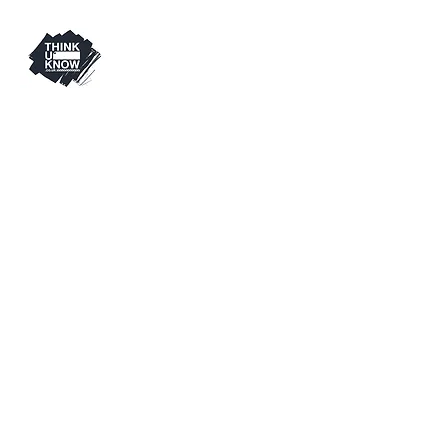
Visite
Thinkuknow est un programme
d'éducation du commandement
CEOP de la National Crime
Agency. Depuis 2006, Thinkuknow
assure la sécurité des enfants et
des jeunes en offrant une
éducation sur les abus sexuels et
l'exploitation sexuelle.