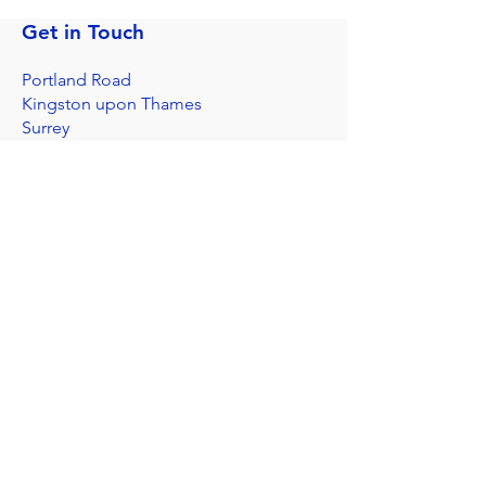
Get in Touch
Portland Road
Kingston upon Thames
Surrey
KT1 2SG
020 8546 7179
admin@stjohns.rbksch.org
Subscribe for updates
Send
I'm worried about a child