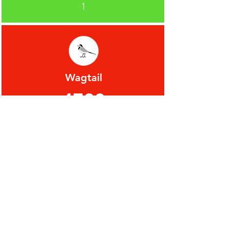
1
Wagtail
4780
1
Kingfisher
4380