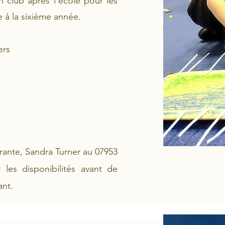
n club après l'école pour les
e à la sixième année.
ers
érante, Sandra Turner au 07953
r les disponibilités avant de
ant.