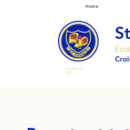
Home
St
Écol
Croi
fondée en
1871