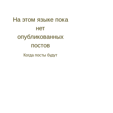
На этом языке пока
нет
опубликованных
постов
Когда посты будут
опубликованы, вы увидите
их здесь.
Get in Touch
Portland Road
Kingston upon Thames
Surrey