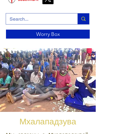
Worry Box
Мхалападзува