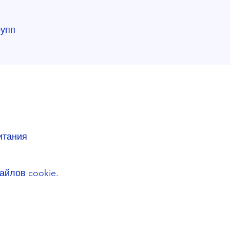
рупп
итания
айлов cookie.