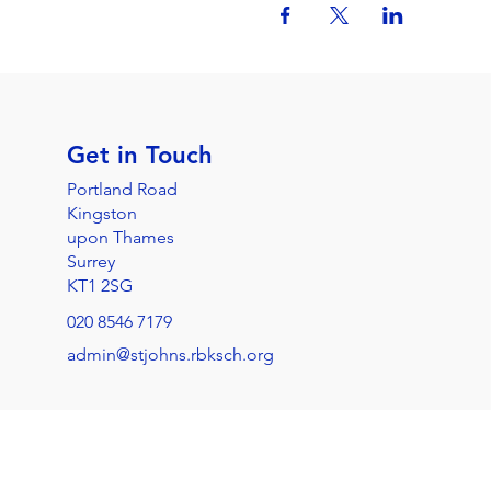
Get in Touch
Portland Road
Kingston
upon Thames
Surrey
KT1 2SG
020 8546 7179
admin@stjohns.rbksch.org