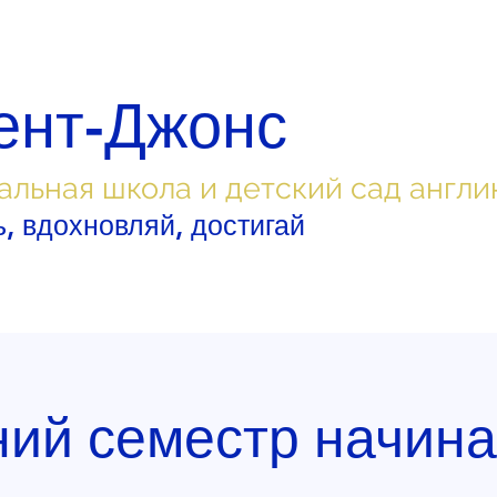
ент-Джонс
альная школа и детский сад англи
, вдохновляй, достигай
ний семестр начина