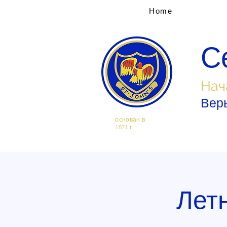
Home
С
Нач
Верь
основан в
1871 г.
Лет