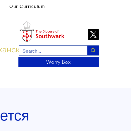
Our Curriculum
канской церкви
Worry Box
ется