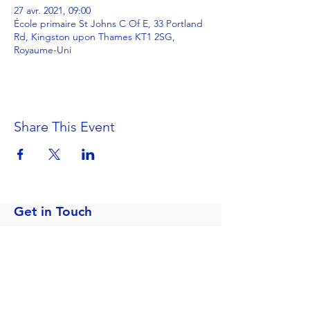
27 avr. 2021, 09:00
École primaire St Johns C Of E, 33 Portland
Rd, Kingston upon Thames KT1 2SG,
Royaume-Uni
Share This Event
Get in Touch
Portland Road
Kingston upon Thames
Surrey
KT1 2SG
020 8546 7179