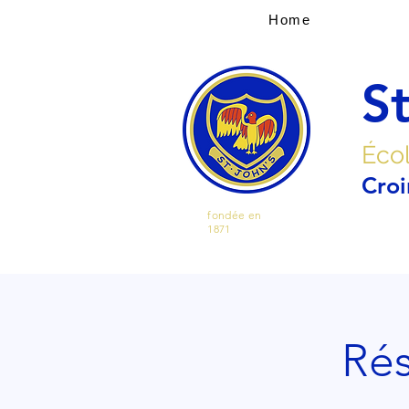
Home
St
Écol
Croi
fondée en
1871
Rés