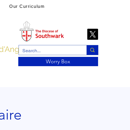
Our Curriculum
 d'Angleterre
Worry Box
aire