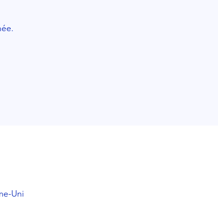
née.
me-Uni