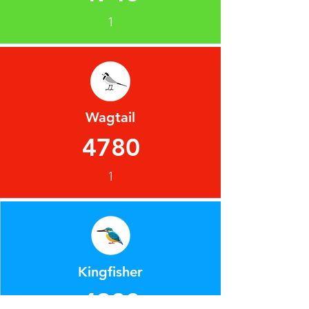
1
Wagtail
4780
1
Kingfisher
4380