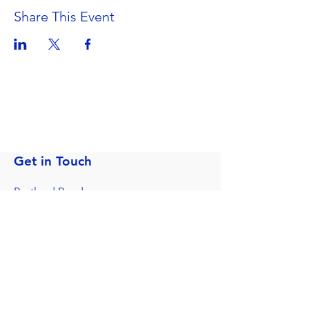
Share This Event
Get in Touch
Portland Road
Kingston upon Thames
Surrey
KT1 2SG
020 8546 7179
admin@stjohns.rbksch.org