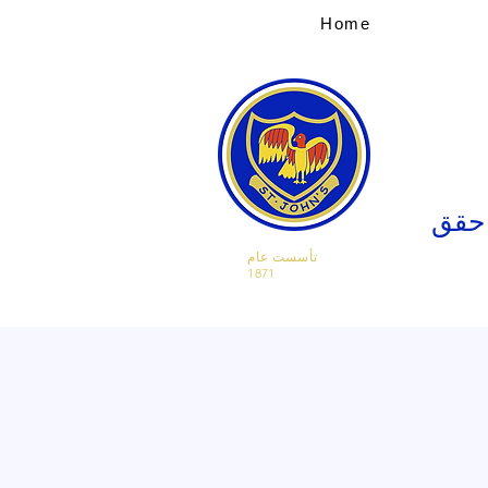
Home
 حقق
تأسست عام
1871