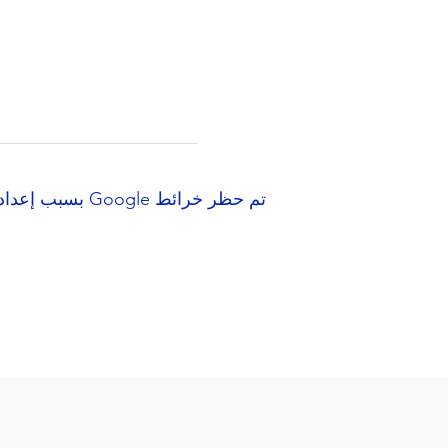
تم حظر خرائط Google بسبب إعدادات ملفات تعريف الارتباط التحليلية والوظيفية لديك.