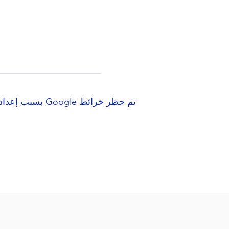
تم حظر خرائط Google بسبب إعدادات ملفات تعريف الارتباط التحليلية والوظيفية لديك.