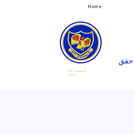
Home
 حقق
تأسست عام
1871