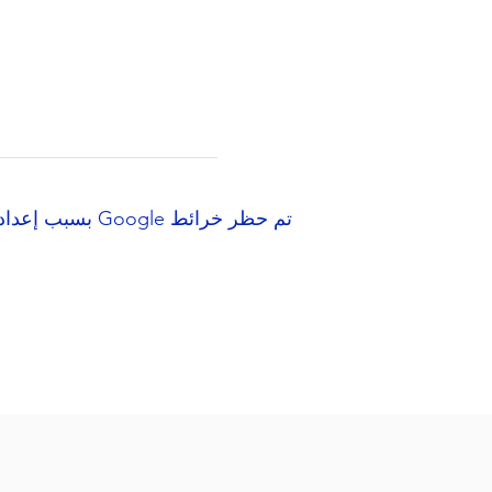
تم حظر خرائط Google بسبب إعدادات ملفات تعريف الارتباط التحليلية والوظيفية لديك.