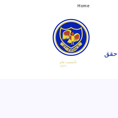
Home
 حقق
تأسست عام
1871