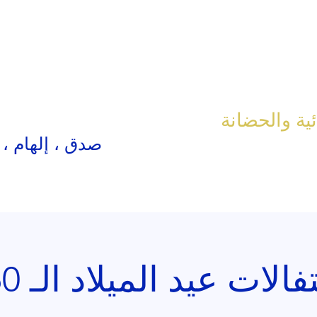
ئية والحضانة
صدق ، إلهام ،
فالات عيد الميلاد الـ 150