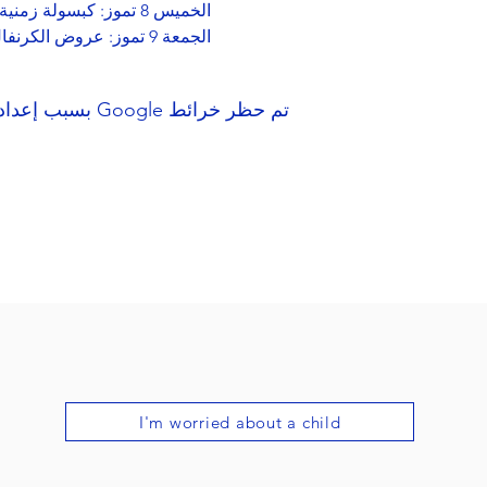
 الخميس 8 تموز: كبسولة زمنية
 الجمعة 9 تموز: عروض الكرنفال والسحر
تم حظر خرائط Google بسبب إعدادات ملفات تعريف الارتباط التحليلية والوظيفية لديك.
I'm worried about a child