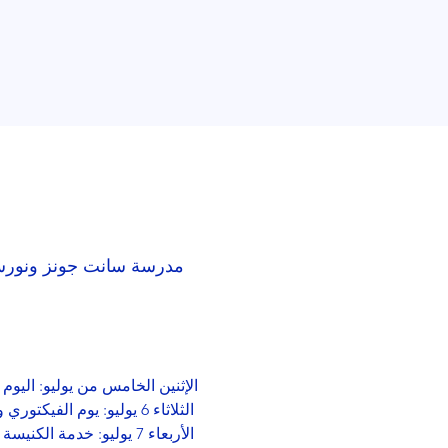
مدرسة سانت جونز ونورسي, مدرسة سانت جونز CofE الابتد
الإثنين الخامس من يوليو: اليوم
 الثلاثاء 6 يوليو: يوم الفيكتوري والمزرعة
 الأربعاء 7 يوليو: خدمة الكنيسة ووجبة غداء