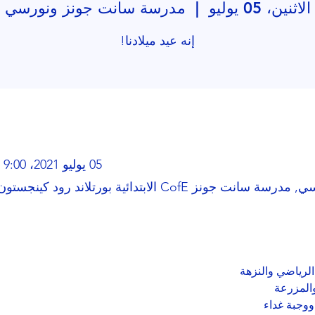
الاثنين، 05 يوليو
  |  
مدرسة سانت جونز ونورسي
إنه عيد ميلادنا!
05 يوليو 2021، 9:00 ص – 09 يوليو 2021، 7:00 م
ائية بورتلاند رود كينجستون أبون تيمز ساري KT1 2SG
 الرياضي والنزهة